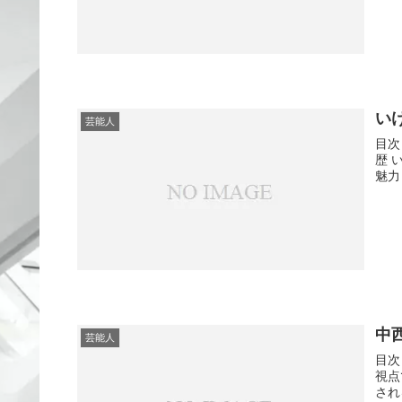
い
芸能人
目次
歴 
魅力 
中
芸能人
目次
視点
され