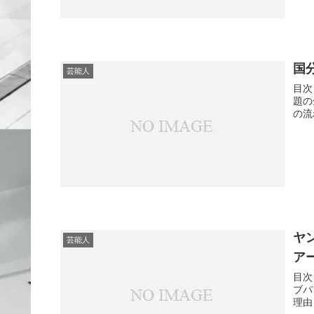
国
芸能人
目次
題の
の流
ヤ
芸能人
ア
目次
ブパ
理由 