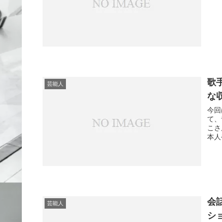
歌
芸能人
な
今回
て、
こさ
本人
会
芸能人
シ