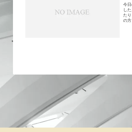
今日
した
たり
の方