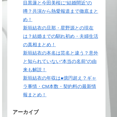
目黒蓮と今田美桜に“結婚間近”の
噂？共演から熱愛報道まで徹底まと
め！
新垣結衣の旦那・星野源との現在
は？結婚までの馴れ初め・夫婦生活
の真相まとめ！
新垣結衣の本名は芸名と違う？意外
と知られていない“本当の名前”の由
来も解説！
新垣結衣の年収は●億円超え？ギャ
ラ事情・CM本数・契約料の最新情
報まとめ！
アーカイブ