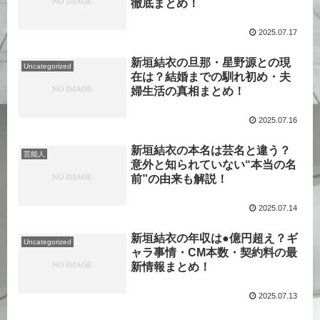
徹底まとめ！
2025.07.17
新垣結衣の旦那・星野源との現
Uncategorized
在は？結婚までの馴れ初め・夫
婦生活の真相まとめ！
2025.07.16
新垣結衣の本名は芸名と違う？
芸能人
意外と知られていない“本当の名
前”の由来も解説！
2025.07.14
新垣結衣の年収は●億円超え？ギ
Uncategorized
ャラ事情・CM本数・契約料の最
新情報まとめ！
2025.07.13