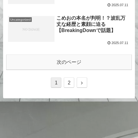
2025.07.11
こめおの本名が判明！？波乱万
Uncategorized
丈な経歴と素顔に迫る
【BreakingDownで話題】
2025.07.11
次のページ
1
2