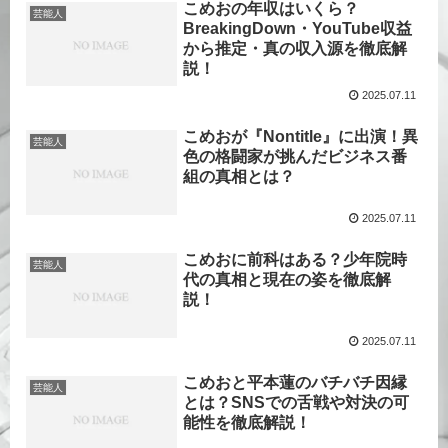
こめおの年収はいくら？
芸能人
BreakingDown・YouTube収益
から推定・真の収入源を徹底解
説！
2025.07.11
こめおが『Nontitle』に出演！異
芸能人
色の格闘家が挑んだビジネス番
組の真相とは？
2025.07.11
こめおに前科はある？少年院時
芸能人
代の真相と現在の姿を徹底解
説！
2025.07.11
こめおと平本蓮のバチバチ因縁
芸能人
とは？SNSでの舌戦や対決の可
能性を徹底解説！