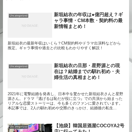
新垣結衣の年収は●億円超え？ギ
Uncategorized
ャラ事情・CM本数・契約料の最
新情報まとめ！
新垣結衣の最新年収はいくら？CM契約料やドラマ出演料などから
推定。ギャラ事情や過去との比較もわかりやすく解説！
新垣結衣の旦那・星野源との現
Uncategorized
在は？結婚までの馴れ初め・夫
婦生活の真相まとめ！
2021年に電撃結婚を発表し、日本中を驚かせた新垣結衣さんと星野
源さん。ドラマ『逃げるは恥だが役に立つ』での共演から始まった
リアルな恋愛ストーリーは、今も多くのファンに愛されています。
本記事では、2人の馴れ初めや交際のきっかけ、結婚後の私生...
【池袋】韓国居酒屋COCOYA2号
Uncategorized
店に行ってみた！