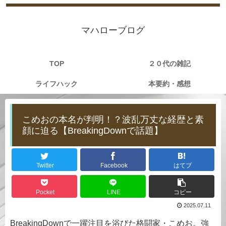
マハローブログ
TOP
２０代の雑記
ライフハック
本要約・感想
こめおの本名が判明！？波乱万丈な経歴と素
顔に迫る【BreakingDownで話題】
Twitter
Facebook
はてブ
Pocket
LINE
コピー
2025.07.11
BreakingDownで一躍注目を浴びた格闘家・こめお。強