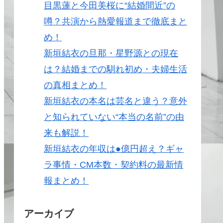
目黒蓮と今田美桜に“結婚間近”の
噂？共演から熱愛報道まで徹底まと
め！
新垣結衣の旦那・星野源との現在
は？結婚までの馴れ初め・夫婦生活
の真相まとめ！
新垣結衣の本名は芸名と違う？意外
と知られていない“本当の名前”の由
来も解説！
新垣結衣の年収は●億円超え？ギャ
ラ事情・CM本数・契約料の最新情
報まとめ！
アーカイブ