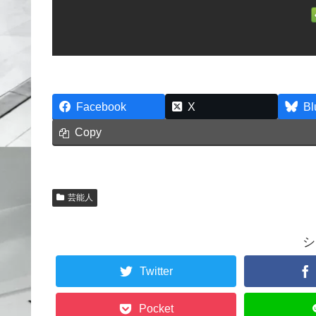
Facebook
X
Bl
Copy
芸能人
シ
Twitter
Pocket