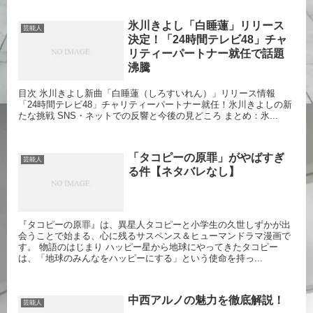
氷川きよし「白睡蓮」リリース
芸能人
決定！「24時間テレビ48」チャ
リティーパートナー就任で話題
沸騰
目次 氷川きよし新曲「白睡蓮（しろすいれん）」リリース情報
「24時間テレビ48」チャリティーパートナー就任！氷川きよしの新
たな挑戦 SNS・ネットでの反響と今後の見どころ まとめ：氷...
「タコピーの原罪」がやばすぎ
芸能人
る件【ネタバレなし】
『タコピーの原罪』は、異星人タコピーと小学生の久世しずかが出
会うことで始まる、心に残るサスペンス＆ヒューマンドラマ漫画で
す。 物語のはじまり ハッピー星から地球にやってきたタコピー
は、「地球のみんなをハッピーにする」という使命を持っ...
中西アルノの魅力を徹底解説！
芸能人